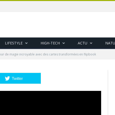
LIFESTYLE
HIGH-TECH
ACTU
NATU
our de magie incroyable avec des cartes transformées en flipbook
Twitter