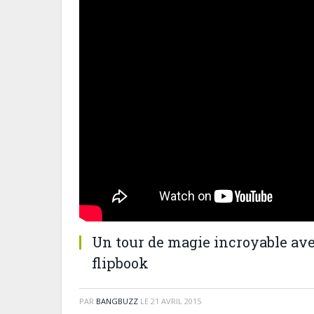
Un tour de magie incroyable ave
flipbook
PAR
BANGBUZZ
LE
21 AVRIL 2015