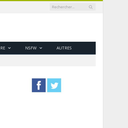
RE
NSFW
AUTRES