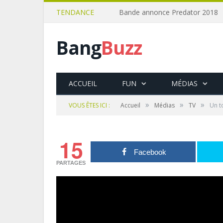
TENDANCE
Bande annonce Predator 2018
Bang
Buzz
ACCUEIL
FUN
MÉDIAS
»
»
»
VOUS ÊTES ICI :
Accueil
Médias
TV
Un t
15
Facebook
PARTAGES