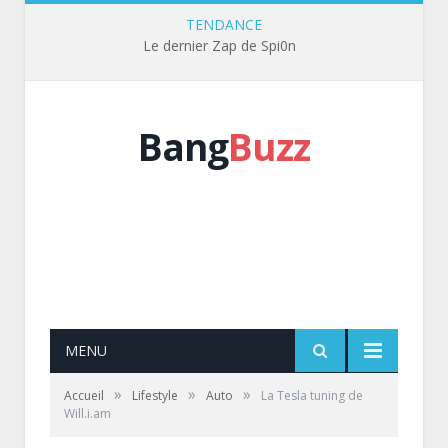
TENDANCE
Le dernier Zap de Spi0n
Bang
Buzz
MENU
»
»
»
Accueil
Lifestyle
Auto
La Tesla tuning de
Will.i.am