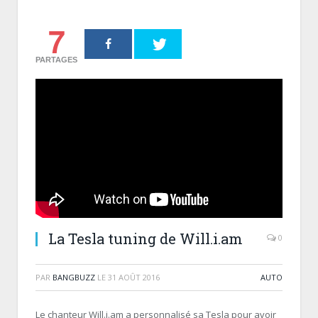
7
PARTAGES
La Tesla tuning de Will.i.am
0
PAR
BANGBUZZ
LE
31 AOÛT 2016
AUTO
Le chanteur Will.i.am a personnalisé sa Tesla pour avoir