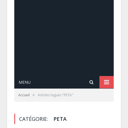
MENU
»
Accueil
Articles tagués "PETA"
CATÉGORIE:
PETA