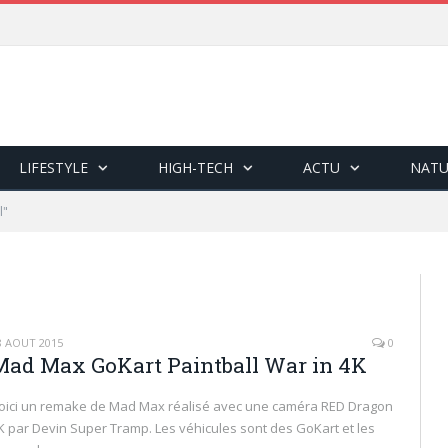
LIFESTYLE
HIGH-TECH
ACTU
NATU
l"
8 AOÛT 2015
0
Mad Max GoKart Paintball War in 4K
oici un remake de Mad Max réalisé avec une caméra RED Dragon
K par Devin Super Tramp. Les véhicules sont des GoKart et les