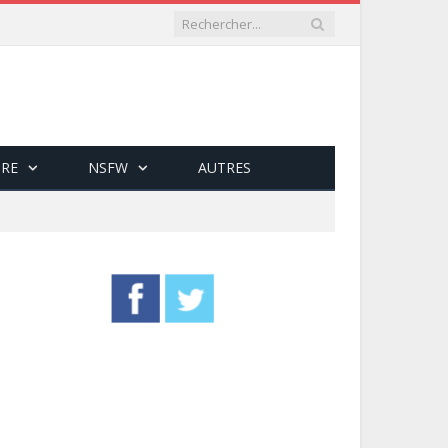
RE
NSFW
AUTRES