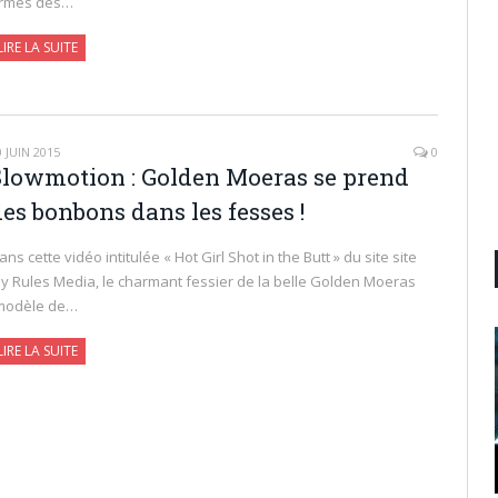
rmes des…
LIRE LA SUITE
0 JUIN 2015
0
Slowmotion : Golden Moeras se prend
es bonbons dans les fesses !
ans cette vidéo intitulée « Hot Girl Shot in the Butt » du site site
y Rules Media, le charmant fessier de la belle Golden Moeras
modèle de…
LIRE LA SUITE