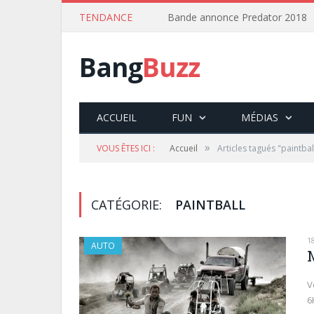
TENDANCE
Bande annonce Predator 2018
Bang
Buzz
ACCUEIL
FUN
MÉDIAS
»
VOUS ÊTES ICI :
Accueil
Articles tagués "paintbal
CATÉGORIE:
PAINTBALL
1
AUTO
V
6