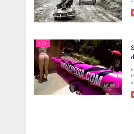
a
2
HOT
d
D
M
(