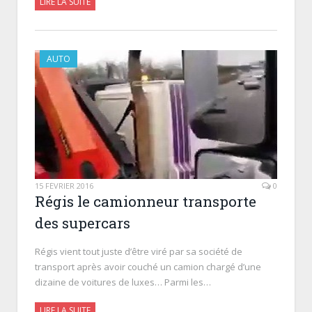
LIRE LA SUITE
AUTO
15 FÉVRIER 2016
0
Régis le camionneur transporte
des supercars
Régis vient tout juste d’être viré par sa société de
transport après avoir couché un camion chargé d’une
dizaine de voitures de luxes… Parmi les…
LIRE LA SUITE