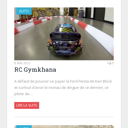
AUTO
8 MAI 2015
0
RC Gymkhana
A défaut de pouvoir se payer la Ford Fiesta de Ken Block
et surtout d’avoir le niveau de dingue de ce dernier, ce
pilote de…
LIRE LA SUITE