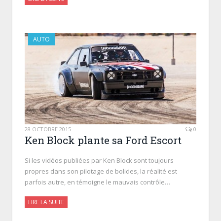
AUTO
28 OCTOBRE 2015
0
Ken Block plante sa Ford Escort
Si les vidéos publiées par Ken Block sont toujours
propres dans son pilotage de bolides, la réalité est
parfois autre, en témoigne le mauvais contrôle…
LIRE LA SUITE