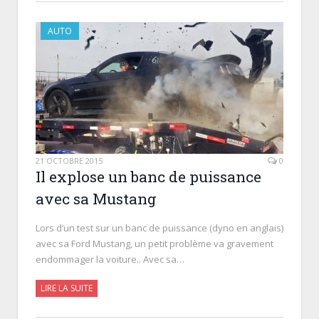
AUTO
21 OCTOBRE 2015
0
Il explose un banc de puissance
avec sa Mustang
Lors d’un test sur un banc de puissance (dyno en anglais)
avec sa Ford Mustang, un petit problème va gravement
endommager la voiture.. Avec sa…
LIRE LA SUITE