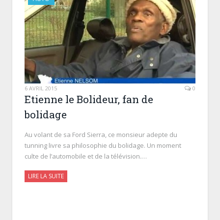
6 AVRIL 2015
0
Etienne le Bolideur, fan de
bolidage
Au volant de sa Ford Sierra, ce monsieur adepte du
tunning livre sa philosophie du bolidage. Un moment
culte de l’automobile et de la télévision.…
LIRE LA SUITE