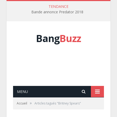
TENDANCE
Bande annonce Predator 2018
Bang
Buzz
MENU
»
Accueil
Articles tagués "Britney Spears"