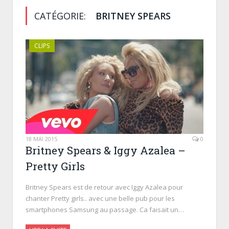
CATÉGORIE:
BRITNEY SPEARS
CLIPS
18 MAI 2015
0
Britney Spears & Iggy Azalea –
Pretty Girls
Britney Spears est de retour avec Iggy Azalea pour
chanter Pretty girls.. avec une belle pub pour les
smartphones Samsung au passage. Ca faisait un…