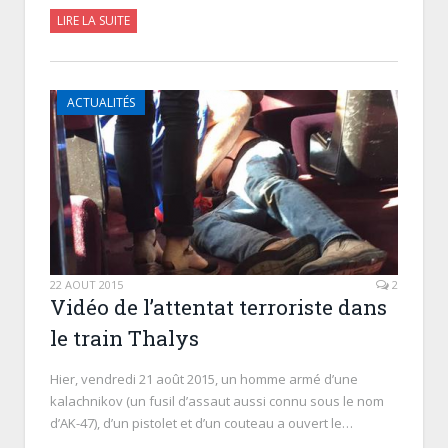
LIRE LA SUITE
ACTUALITÉS
22 AOÛT 2015
2
Vidéo de l’attentat terroriste dans
le train Thalys
Hier, vendredi 21 août 2015, un homme armé d’une
kalachnikov (un fusil d’assaut aussi connu sous le nom
d’AK-47), d’un pistolet et d’un couteau a ouvert le…