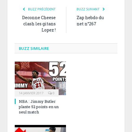
BUZZ PRÉCÉDENT
BUZZ SUIVANT
Deconne Cheese
Zap hebdo du
clash les gitans
net n°267
Lopez !
BUZZ SIMILAIRE
14 JANVIER 2017
0
NBA : Jimmy Butler
plante 52 points en un
seul match