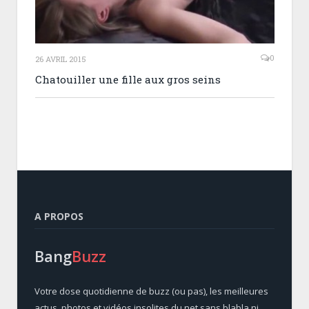
0
26 AVRIL 2015
Chatouiller une fille aux gros seins
A PROPOS
Bang
Buzz
Votre dose quotidienne de buzz (ou pas), les meilleures
actus, photos et vidéos insolites du net sans blabla ni