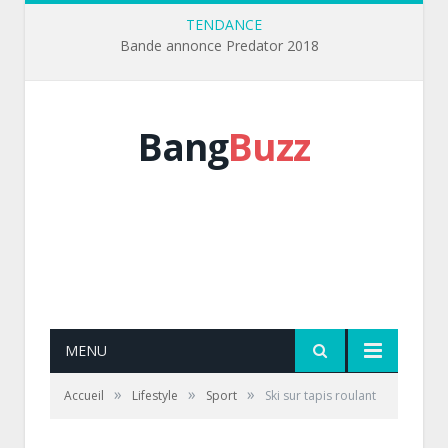
TENDANCE
Bande annonce Predator 2018
Bang
Buzz
MENU
»
»
»
Accueil
Lifestyle
Sport
Ski sur tapis roulant