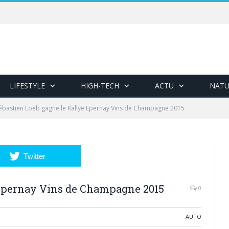
LIFESTYLE
HIGH-TECH
ACTU
NATU
ébastien Loeb gagne le Rallye Epernay Vins de Champagne 2015
Twitter
 Epernay Vins de Champagne 2015
0
AUTO