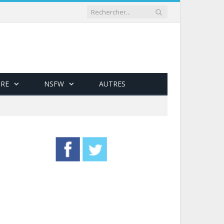
RE
NSFW
AUTRES