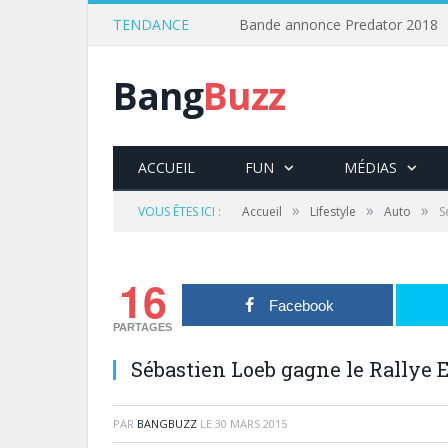
TENDANCE
Bande annonce Predator 2018
Bang
Buzz
ACCUEIL
FUN
MÉDIAS
»
»
»
VOUS ÊTES ICI :
Accueil
Lifestyle
Auto
S
16
Facebook
PARTAGES
Sébastien Loeb gagne le Rallye
PAR
BANGBUZZ
LE
30 MARS 2015