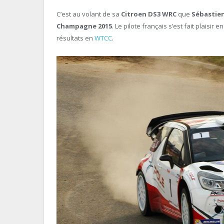
C’est au volant de sa
Citroen DS3 WRC
que
Sébastie
Champagne 2015
. Le pilote français s’est fait plaisi
résultats en
WTCC
.