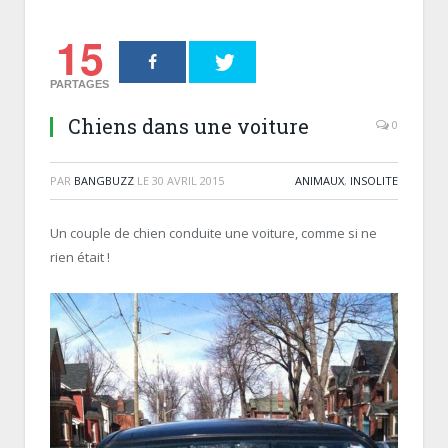
15
PARTAGES
Chiens dans une voiture
0
PAR
BANGBUZZ
LE
30 AVRIL 2015
ANIMAUX
,
INSOLITE
Un couple de chien conduite une voiture, comme si ne
rien était !