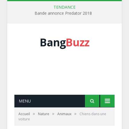
TENDANCE
Bande annonce Predator 2018
Bang
Buzz
MENU
»
»
»
Accueil
Nature
Animaux
Chiens dans une
voiture