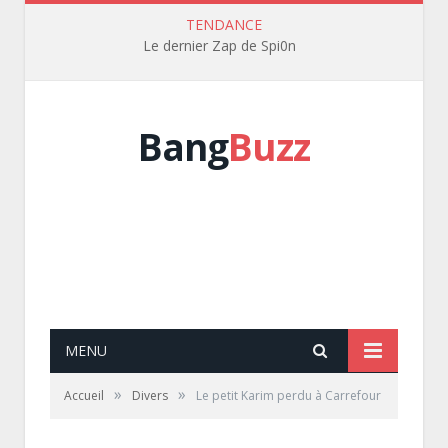
TENDANCE
Le dernier Zap de Spi0n
Bang
Buzz
MENU
»
»
Accueil
Divers
Le petit Karim perdu à Carrefour