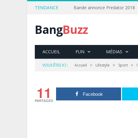
TENDANCE
Bande annonce Predator 2018
Bang
Buzz
ACCUEIL
FUN
MÉDIAS
»
»
»
VOUS ÊTES ICI :
Accueil
Lifestyle
Sport
11
Facebook
PARTAGES