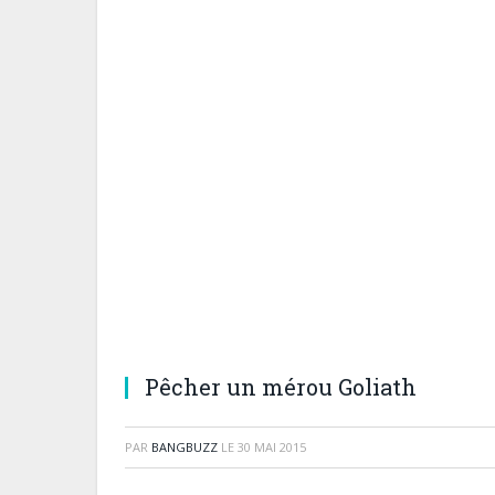
Pêcher un mérou Goliath
PAR
BANGBUZZ
LE
30 MAI 2015