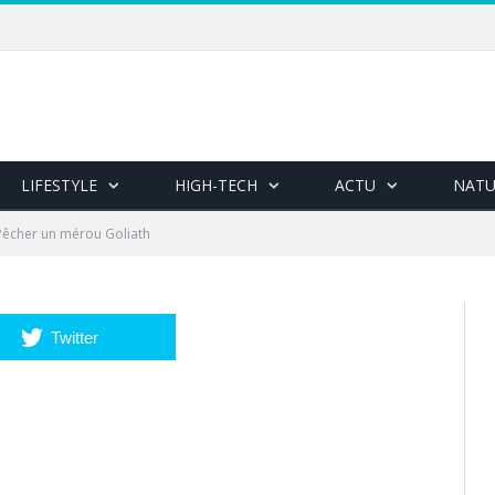
LIFESTYLE
HIGH-TECH
ACTU
NATU
Pêcher un mérou Goliath
Twitter