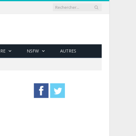
RE
NSFW
AUTRES