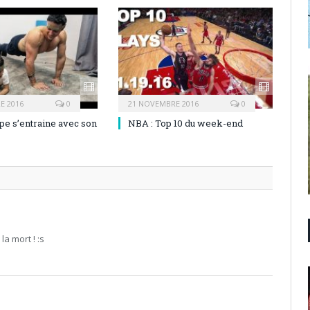
E 2016
0
21 NOVEMBRE 2016
0
pe s’entraine avec son
NBA : Top 10 du week-end
a mort ! :s