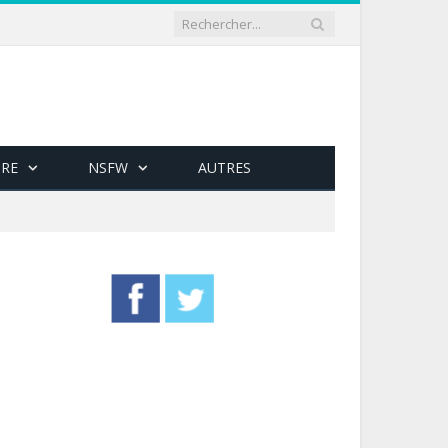
RE
NSFW
AUTRES