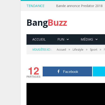
TENDANCE
Bande annonce Predator 2018
Bang
Buzz
ACCUEIL
FUN
MÉDIAS
»
»
»
VOUS ÊTES ICI :
Accueil
Lifestyle
Sport
12
Facebook
PARTAGES