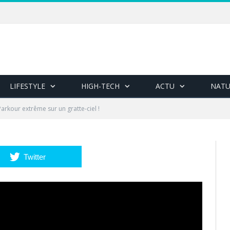
LIFESTYLE
HIGH-TECH
ACTU
NATU
Parkour extrême sur un gratte-ciel !
Twitter