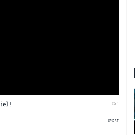
el !
1
SPORT