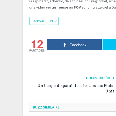
Oleg Sherstyachenko, de son pseudo OlegCricket, amat
une vidéo
vertigineuse
en
POV
sur un gratte-ciel à Du
Parkour
POV
12
Facebook
PARTAGES
BUZZ PRÉCÉDENT
Un lac qui disparaît tous les ans aux Etats-
Unis
BUZZ SIMILAIRE