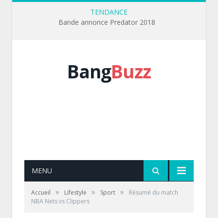
TENDANCE
Bande annonce Predator 2018
Bang
Buzz
MENU
»
»
»
Accueil
Lifestyle
Sport
Résumé du match
NBA Nets vs Clippers