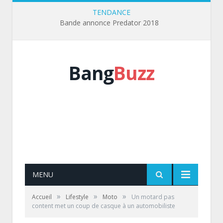
TENDANCE
Bande annonce Predator 2018
Bang
Buzz
MENU
»
»
»
Accueil
Lifestyle
Moto
Un motard pas
content met un coup de casque à un automobiliste