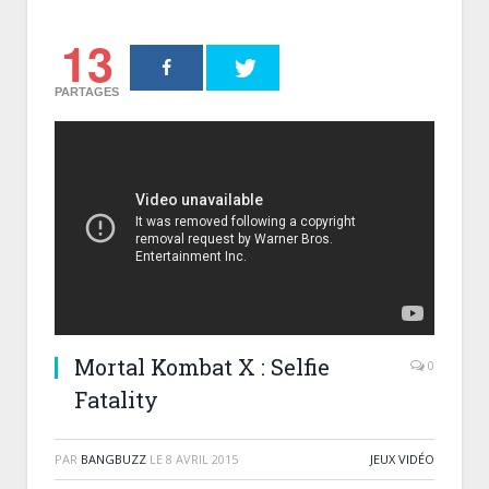
13
PARTAGES
Mortal Kombat X : Selfie
0
Fatality
PAR
BANGBUZZ
LE
8 AVRIL 2015
JEUX VIDÉO