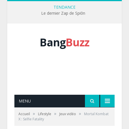
TENDANCE
Le dernier Zap de Spi0n
Bang
Buzz
MENU
»
»
»
Accueil
Lifestyle
Jeux vidéo
Mortal Kombat
X : Selfie Fatality