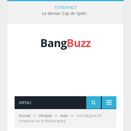
TENDANCE
Le dernier Zap de Spi0n
Bang
Buzz
MENU
»
»
»
Accueil
Lifestyle
Auto
Une Megane RS
s’explose sur le Nürburgring