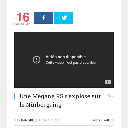
16
PARTAGES
Une Megane RS s’explose sur
0
le Nürburgring
PAR
BANGBUZZ
LE
29 MAI 2015
AUTO
,
FAILED