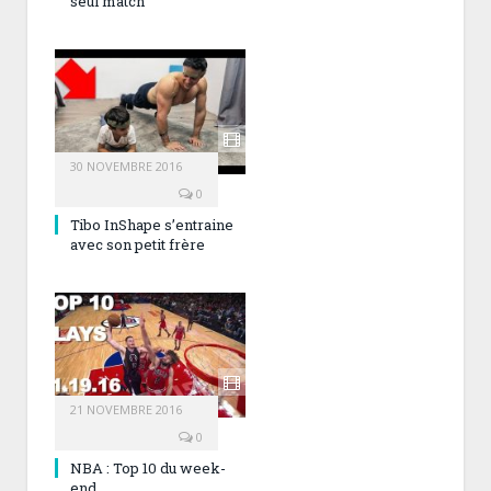
seul match
30 NOVEMBRE 2016
0
Tibo InShape s’entraine
avec son petit frère
21 NOVEMBRE 2016
0
NBA : Top 10 du week-
end