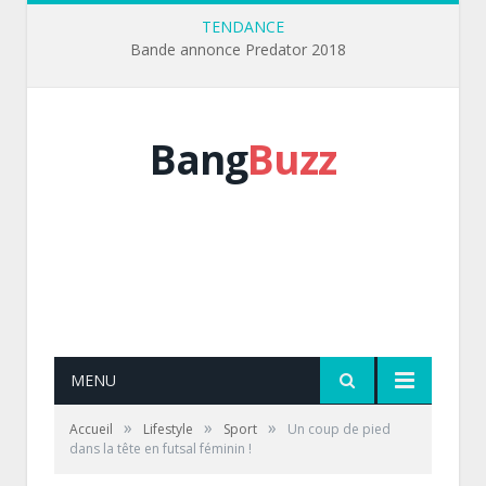
TENDANCE
Bande annonce Predator 2018
Bang
Buzz
MENU
»
»
»
Accueil
Lifestyle
Sport
Un coup de pied
dans la tête en futsal féminin !