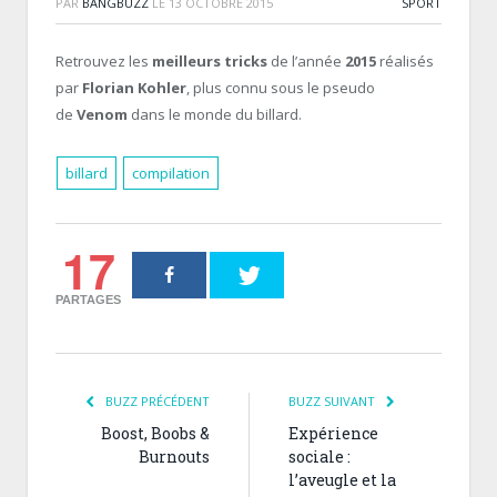
PAR
BANGBUZZ
LE
13 OCTOBRE 2015
SPORT
Retrouvez les
meilleurs tricks
de l’année
2015
réalisés
par
Florian Kohler
, plus connu sous le pseudo
de
Venom
dans le monde du billard.
billard
compilation
17
PARTAGES
BUZZ PRÉCÉDENT
BUZZ SUIVANT
Boost, Boobs &
Expérience
Burnouts
sociale :
l’aveugle et la