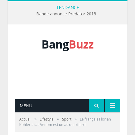
TENDANCE
Bande annonce Predator 2018
Bang
Buzz
MENU
»
»
»
Accueil
Lifestyle
Sport
Le français Florian
Kohler alias Venom est un as du billard