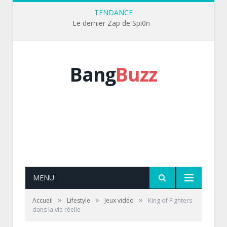
TENDANCE
Le dernier Zap de Spi0n
Bang
Buzz
MENU
»
»
»
Accueil
Lifestyle
Jeux vidéo
King of Fighters
dans la vie réelle