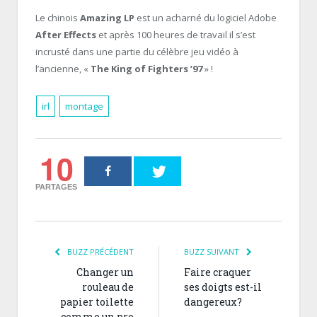
Le chinois
Amazing LP
est un acharné du logiciel Adobe
After Effects
et après 100 heures de travail il s’est
incrusté dans une partie du célèbre jeu vidéo à
l’ancienne, «
The King of Fighters ’97
» !
irl
montage
10
PARTAGES
BUZZ PRÉCÉDENT
BUZZ SUIVANT
Changer un
Faire craquer
rouleau de
ses doigts est-il
papier toilette
dangereux?
comme un pro