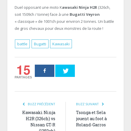
Duel opposant une moto K
awasaki Ninja H2R
(326ch,
soit 1509ch / tonne) face à une
Bugatti Veyron
« classique » de 1001ch pour environ 2 tonnes. Un battle
de gros chevaux pour deux monstres de la route !
battle
Bugatti
Kawasaki
15
PARTAGES
BUZZ PRÉCÉDENT
BUZZ SUIVANT
Kawasaki Ninja
Tsonga et Sela
H2R (326ch) vs
jouent au foot à
Nissan GT-R
Roland-Garros
(1350ch)