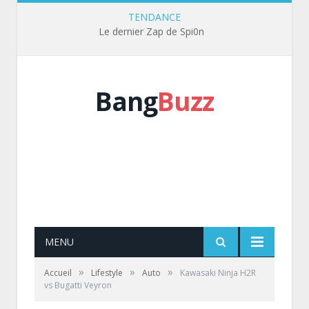
TENDANCE
Le dernier Zap de Spi0n
Bang
Buzz
MENU
»
»
»
Accueil
Lifestyle
Auto
Kawasaki Ninja H2R
vs Bugatti Veyron