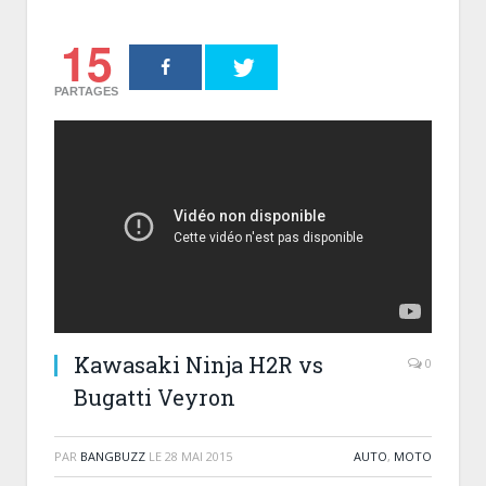
15
PARTAGES
Kawasaki Ninja H2R vs
0
Bugatti Veyron
PAR
BANGBUZZ
LE
28 MAI 2015
AUTO
,
MOTO