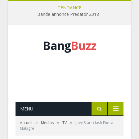
TENDANCE
Bande annonce Predator 2018
Bang
Buzz
MENU
»
»
»
Accueil
Médias
TV
Joey Starr clash Enora
Malagré