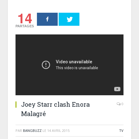
14
PARTAGES
Joey Starr clash Enora
0
Malagré
PAR
BANGBUZZ
LE
14 AVRIL 2015
TV