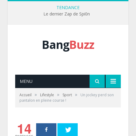
TENDANCE
Le dernier Zap de Spi0n
Bang
Buzz
MENU
»
»
»
Accueil
Lifestyle
Sport
Un jockey perd son
pantalon en pleine course !
14