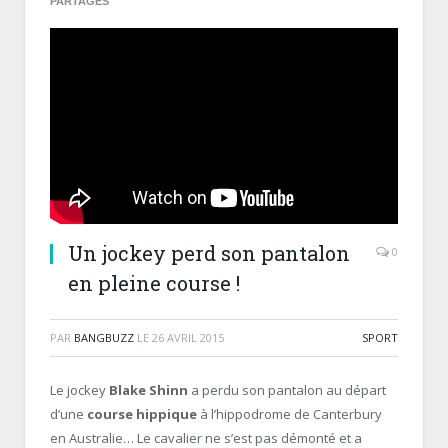
PARTAGES
Un jockey perd son pantalon
0
en pleine course !
PAR
BANGBUZZ
LE
26 AVRIL 2015
SPORT
Le jockey
Blake Shinn
a perdu son pantalon au départ
d’une
course hippique
à l’hippodrome de Canterbury
en Australie… Le cavalier ne s’est pas démonté et a