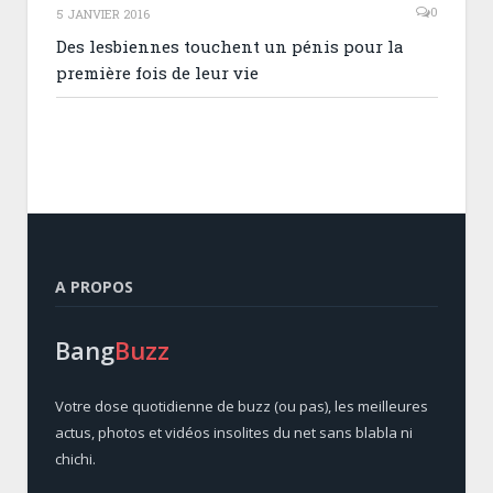
0
5 JANVIER 2016
Des lesbiennes touchent un pénis pour la
première fois de leur vie
A PROPOS
Bang
Buzz
Votre dose quotidienne de buzz (ou pas), les meilleures
actus, photos et vidéos insolites du net sans blabla ni
chichi.