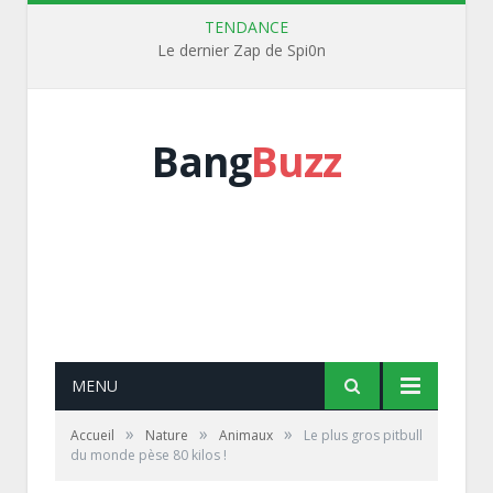
TENDANCE
Le dernier Zap de Spi0n
Bang
Buzz
MENU
»
»
»
Accueil
Nature
Animaux
Le plus gros pitbull
du monde pèse 80 kilos !