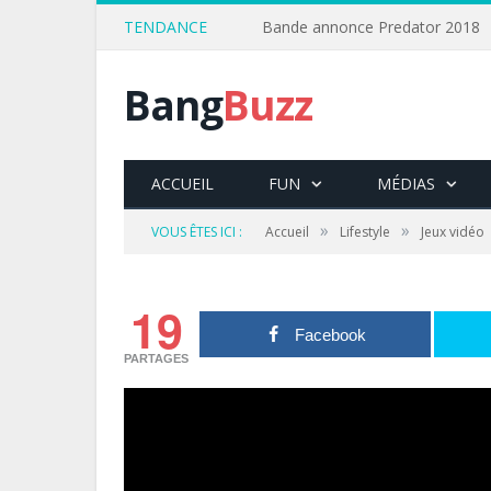
TENDANCE
Bande annonce Predator 2018
Bang
Buzz
ACCUEIL
FUN
MÉDIAS
»
»
VOUS ÊTES ICI :
Accueil
Lifestyle
Jeux vidéo
19
Facebook
PARTAGES