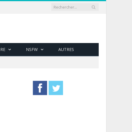
RE
NSFW
AUTRES