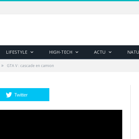
LIFESTYLE
HIGH-TECH
ACTU
NATU
»
GTA V : cascade en camion
Twitter