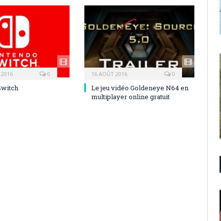
 2016
0
16 AOÛT 2016
0
Switch
Le jeu vidéo Goldeneye N64 en
multiplayer online gratuit