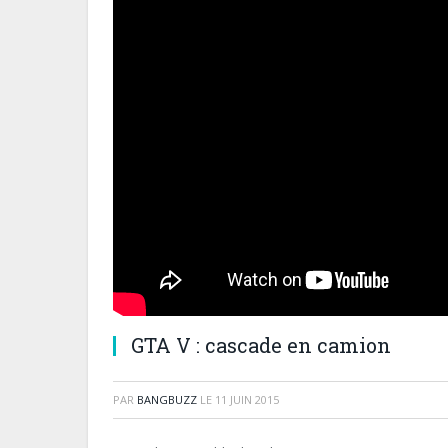
GTA V : cascade en camion
PAR
BANGBUZZ
LE
11 JUIN 2015