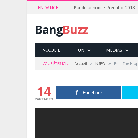
TENDANCE
Bande annonce Predator 2018
Bang
Buzz
ACCUEIL
FUN
MÉDIAS
»
»
VOUS ÊTES ICI :
Accueil
NSFW
Free The Nip
14
Facebook
PARTAGES