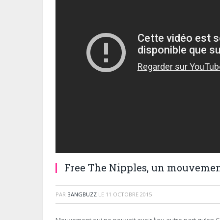
Free The Nipples, un mouvemen
PAR
BANGBUZZ
LE
11 OCTOBRE 2015
Mouvement qui ne pouvait avoir lieu autre part qu’en C