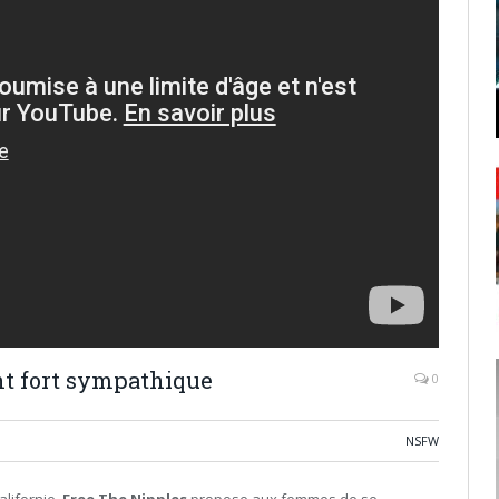
t fort sympathique
0
NSFW
alifornie,
Free The Nipples
propose aux femmes de se