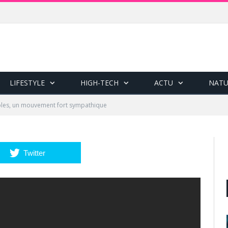
LIFESTYLE
HIGH-TECH
ACTU
NATU
ples, un mouvement fort sympathique
Twitter