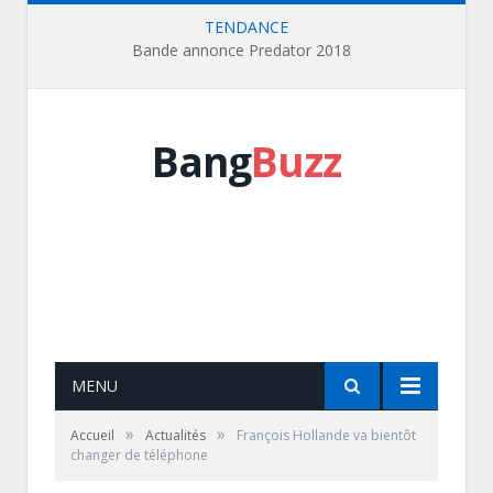
TENDANCE
Bande annonce Predator 2018
Bang
Buzz
MENU
»
»
Accueil
Actualités
François Hollande va bientôt
changer de téléphone