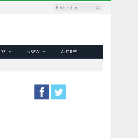
RE
NSFW
AUTRES