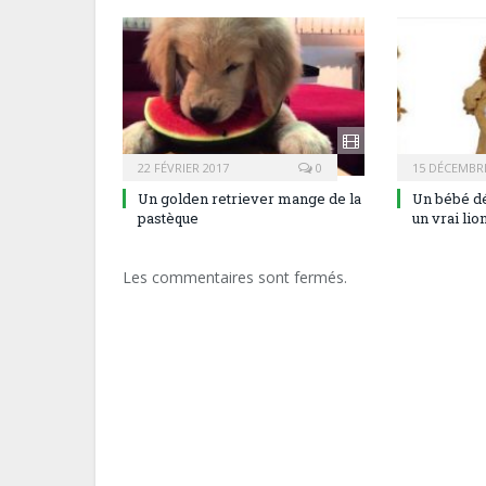
22 FÉVRIER 2017
0
15 DÉCEMBRE
Un golden retriever mange de la
Un bébé dé
pastèque
un vrai lio
Les commentaires sont fermés.