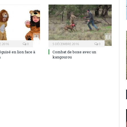
 2016
0
5 DÉCEMBRE 2016
0
guisé en lion face à
Combat de boxe avec un
n
kangourou