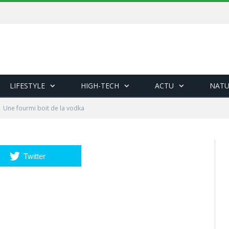
LIFESTYLE
HIGH-TECH
ACTU
NATU
Une fourmi boit de la vodka
Twitter