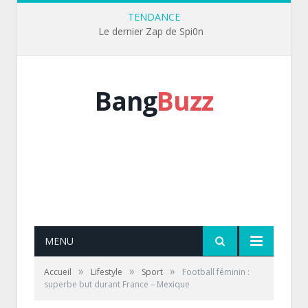
TENDANCE
Le dernier Zap de Spi0n
Bang
Buzz
MENU
»
»
»
Accueil
Lifestyle
Sport
Football féminin :
superbe but durant France – Mexique