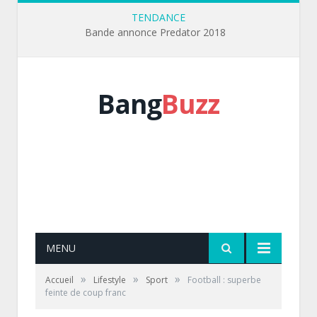
TENDANCE
Bande annonce Predator 2018
Bang
Buzz
MENU
»
»
»
Accueil
Lifestyle
Sport
Football : superbe
feinte de coup franc