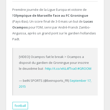
Première journée de la Ligue Europa et victoire de
l’
Olympique de Marseille face au FC Groningue
(Pays-Bas). Un score final de 3-0 mais un but de
Lucas
Ocampos
pour l’OM, servi par André-Franck Zambo-
Anguissa, après un grand pont sur le gardien hollandais
Padt.
[VIDEO] Ocampos fait le break > Ocampos a
disposé du gardien de Groningue pour inscrire
le deuxième but :
http://t.co/xKiL4fTva0
#GROOM
— beIN SPORTS (@beinsports_FR)
September 17,
2015
football