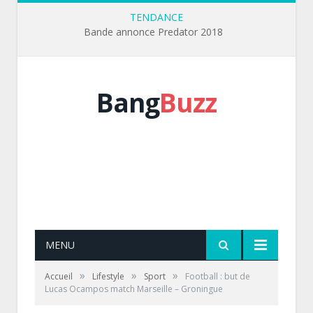
TENDANCE
Bande annonce Predator 2018
Bang
Buzz
MENU
»
»
»
Accueil
Lifestyle
Sport
Football : but de
Lucas Ocampos match Marseille – Groningue