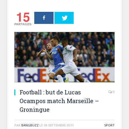
15
PARTAGES
Football : but de Lucas
0
Ocampos match Marseille –
Groningue
PAR
BANGBUZZ
LE
18 SEPTEMBRE 2015
SPORT