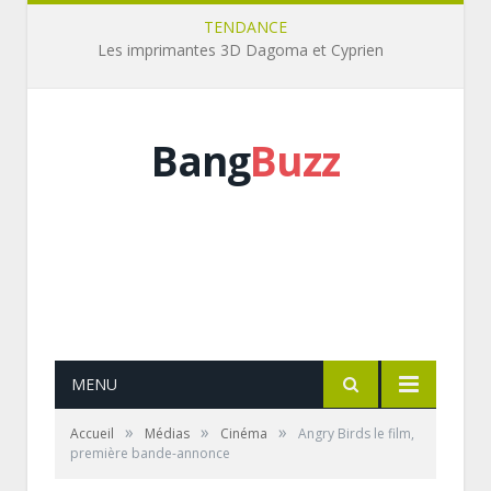
TENDANCE
Le dernier Zap de Spi0n
Bang
Buzz
MENU
»
»
»
Accueil
Médias
Cinéma
Angry Birds le film,
première bande-annonce