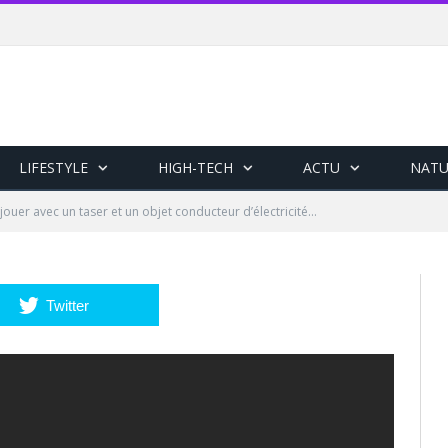
LIFESTYLE
HIGH-TECH
ACTU
NATU
: jouer avec un taser et un objet conducteur d’électricité…
Twitter