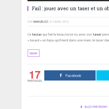
Fail : jouer avec un taser et un o
PAR
BANGBUZZ
LE
5 AVRIL 2015
Ce
lascar
qui fait le beau torse nu avec son
taser
pend
« tasant » un bijou qu’il tient dans une main, le taser d
taser
17
Facebook
PARTAGES
BUZZ PRÉCÉDENT