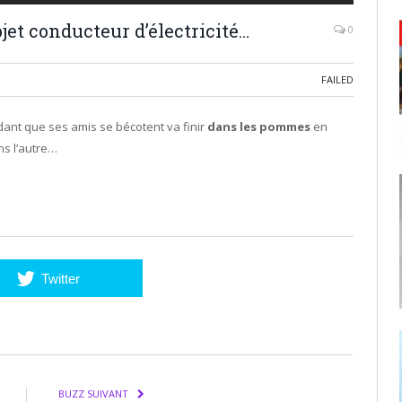
bjet conducteur d’électricité…
0
FAILED
ant que ses amis se bécotent va finir
dans les pommes
en
ans l’autre…
Twitter
BUZZ SUIVANT