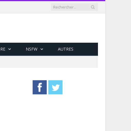
RE
NSFW
AUTRES