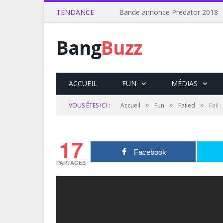
TENDANCE
Bande annonce Predator 2018
Bang
Buzz
ACCUEIL
FUN
MÉDIAS
»
»
»
VOUS ÊTES ICI :
Accueil
Fun
Failed
Fail 
17
Facebook
PARTAGES