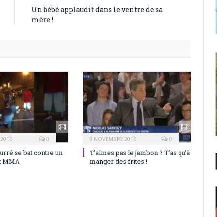
Un bébé applaudit dans le ventre de sa
mère !
 2016
0
9 NOVEMBRE 2016
0
rré se bat contre un
T’aimes pas le jambon ? T’as qu’à
nt MMA
manger des frites !