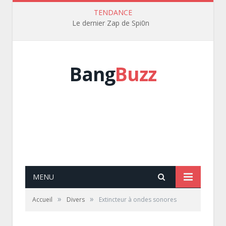
TENDANCE
Le dernier Zap de Spi0n
Bang
Buzz
MENU
»
»
Accueil
Divers
Extincteur à ondes sonores