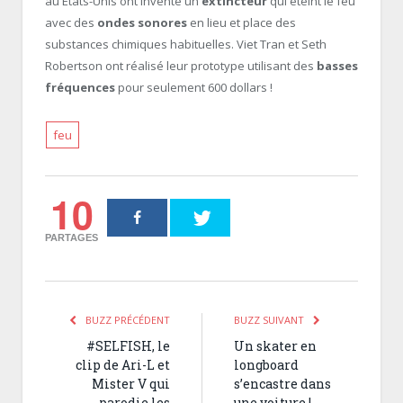
au Etats-Unis ont inventé un
extincteur
qui éteint le feu
avec des
ondes sonores
en lieu et place des
substances chimiques habituelles. Viet Tran et Seth
Robertson ont réalisé leur prototype utilisant des
basses
fréquences
pour seulement 600 dollars !
feu
10
PARTAGES
BUZZ PRÉCÉDENT
BUZZ SUIVANT
#SELFISH, le
Un skater en
clip de Ari-L et
longboard
Mister V qui
s’encastre dans
parodie les
une voiture !