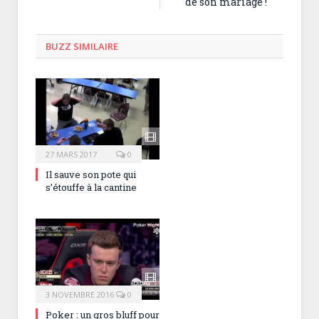
de son mariage !
BUZZ SIMILAIRE
27 MARS 2017
0
Il sauve son pote qui
s’étouffe à la cantine
3 NOVEMBRE 2016
0
Poker : un gros bluff pour