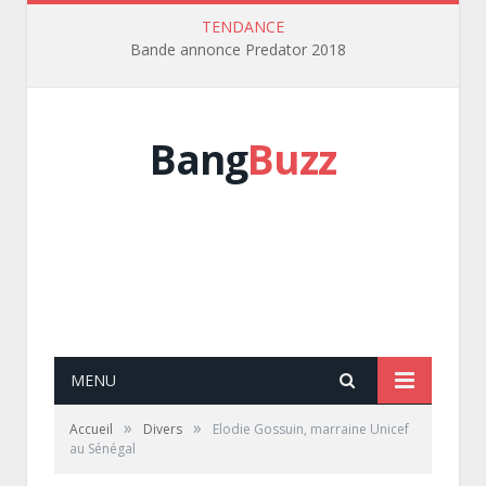
TENDANCE
Bande annonce Predator 2018
Bang
Buzz
MENU
»
»
Accueil
Divers
Elodie Gossuin, marraine Unicef
au Sénégal