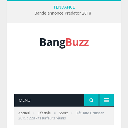
TENDANCE
Bande annonce Predator 2018
Bang
Buzz
MENU
»
»
»
Accueil
Lifestyle
Sport
Défi Kite Gruissan
2015 : 228 kitesurfeurs réunis !