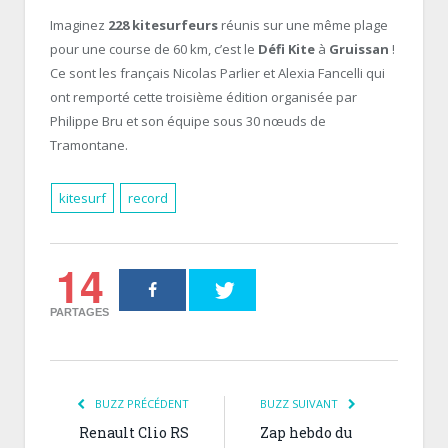
Imaginez
228 kitesurfeurs
réunis sur une même plage
pour une course de 60 km, c’est le
Défi Kite
à
Gruissan
!
Ce sont les français Nicolas Parlier et Alexia Fancelli qui
ont remporté cette troisième édition organisée par
Philippe Bru et son équipe sous 30 nœuds de
Tramontane.
kitesurf
record
14
PARTAGES
BUZZ PRÉCÉDENT
BUZZ SUIVANT
Renault Clio RS
Zap hebdo du