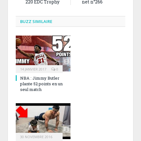
220 EDC Trophy
net n°266
BUZZ SIMILAIRE
14 JANVIER 2017
0
NBA : Jimmy Butler
plante 52 points en un
seul match
30 NOVEMBRE 2016