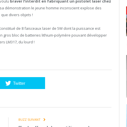
 voulu
braver l’interdit en fabriquant un pistolet laser chez
 sa démonstration le jeune homme inconscient explose des
 que divers objets !
 constitué de 8 faisceaux laser de 5W dont la puissance est
 un gros bloc de batteries lithium-polymère pouvant développer
ers LM317, du lourd !
Twitter
BUZZ SUIVANT