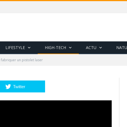
LIFESTYLE
HIGH-TECH
ACTU
NATU
abriquer un pistolet laser
Twitter