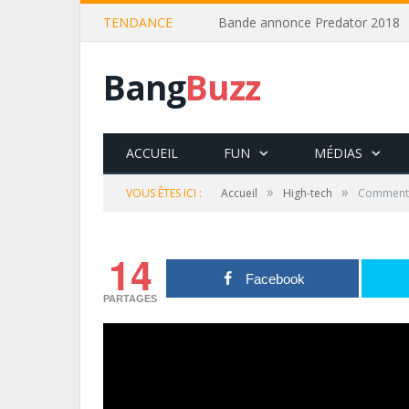
TENDANCE
Bande annonce Predator 2018
Bang
Buzz
ACCUEIL
FUN
MÉDIAS
»
»
VOUS ÊTES ICI :
Accueil
High-tech
Comment f
14
Facebook
PARTAGES