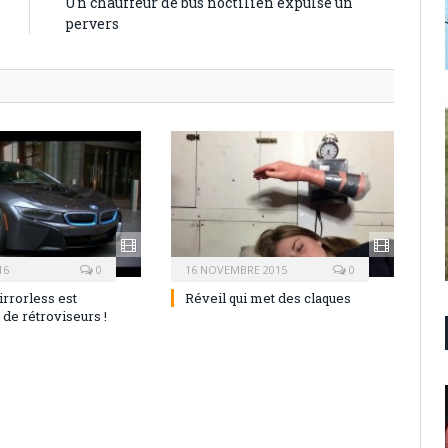
Un chauffeur de bus noctilien expulse un
pervers
16
0
16 NOVEMBRE 2015
0
rrorless est
Réveil qui met des claques
de rétroviseurs !