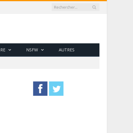
RE
NSFW
AUTRES