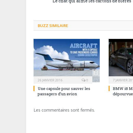
Le chat qui aime les cartons de bières
BUZZ SIMILAIRE
26 JANVIER 2016
0
7 JANVIER 20
Une capsule pour sauver les
BMW i8 Mi
passagers d’un avion
dépourvue 
Les commentaires sont fermés.