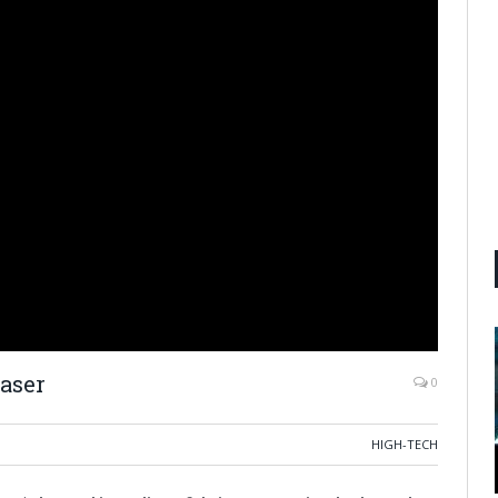
laser
0
HIGH-TECH