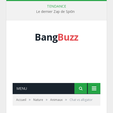
TENDANCE
Le dernier Zap de Spi0n
Bang
Buzz
MENU
»
»
»
Accueil
Nature
Animaux
Chat vs alligator