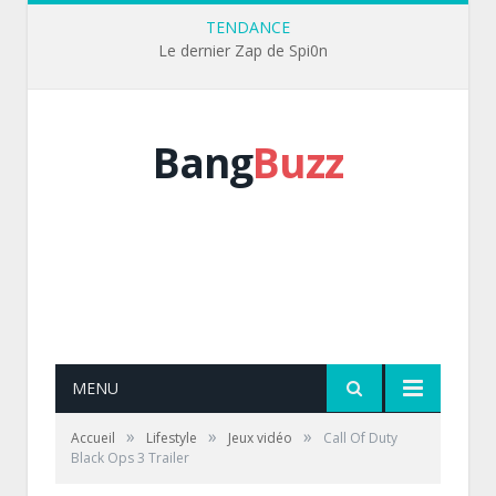
TENDANCE
Le dernier Zap de Spi0n
Bang
Buzz
MENU
»
»
»
Accueil
Lifestyle
Jeux vidéo
Call Of Duty
Black Ops 3 Trailer