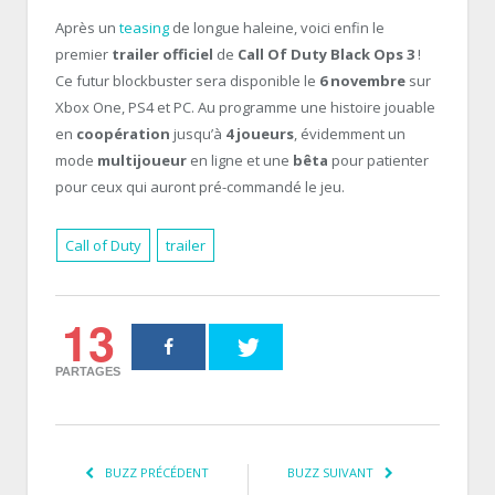
Après un
teasing
de longue haleine, voici enfin le
premier
trailer officiel
de
Call Of Duty Black Ops 3
!
Ce futur blockbuster sera disponible le
6 novembre
sur
Xbox One, PS4 et PC. Au programme une histoire jouable
en
coopération
jusqu’à
4 joueurs
, évidemment un
mode
multijoueur
en ligne et une
bêta
pour patienter
pour ceux qui auront pré-commandé le jeu.
Call of Duty
trailer
13
PARTAGES
BUZZ PRÉCÉDENT
BUZZ SUIVANT