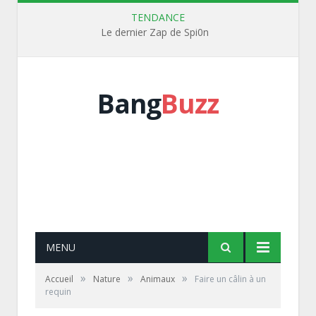
TENDANCE
Le dernier Zap de Spi0n
Bang
Buzz
MENU
»
»
»
Accueil
Nature
Animaux
Faire un câlin à un
requin