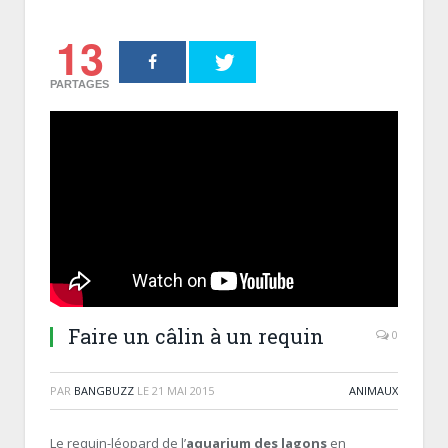
13
PARTAGES
Faire un câlin à un requin
0
PAR
BANGBUZZ
LE
21 MAI 2015
ANIMAUX
Le requin-léopard de l’
aquarium des lagons
en