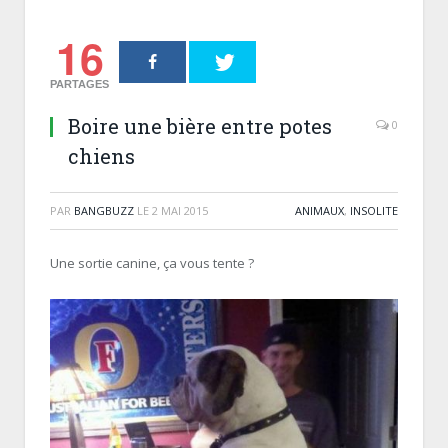
16
PARTAGES
Boire une bière entre potes
0
chiens
PAR
BANGBUZZ
LE
2 MAI 2015
ANIMAUX
,
INSOLITE
Une sortie canine, ça vous tente ?