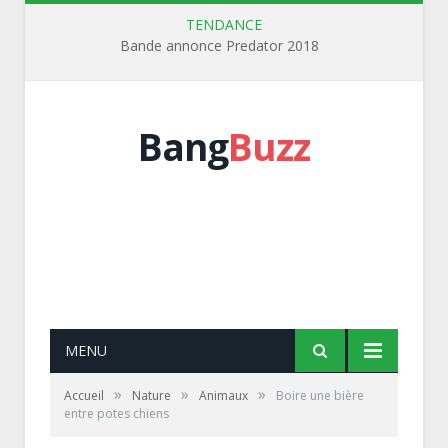
TENDANCE
Bande annonce Predator 2018
Bang
Buzz
MENU
»
»
»
Accueil
Nature
Animaux
Boire une bière
entre potes chiens