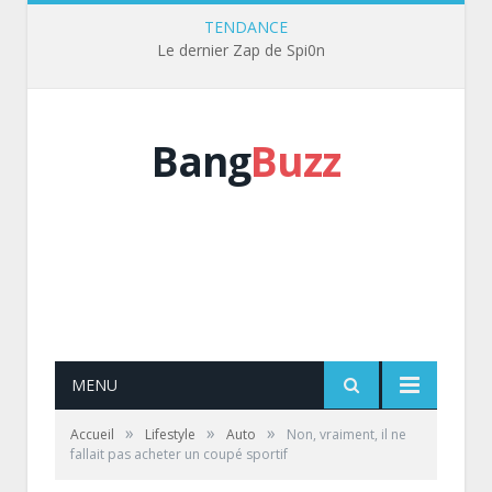
TENDANCE
Le dernier Zap de Spi0n
Bang
Buzz
MENU
»
»
»
Accueil
Lifestyle
Auto
Non, vraiment, il ne
fallait pas acheter un coupé sportif