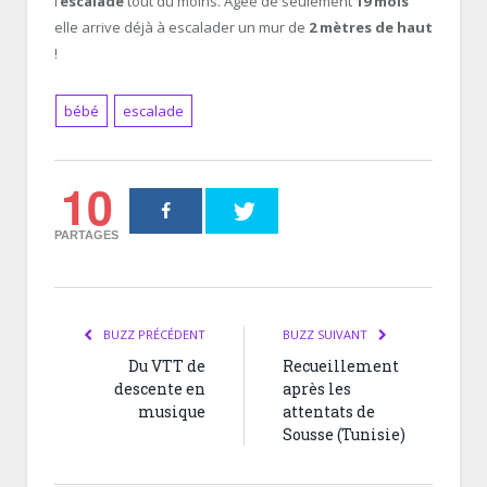
l’
escalade
tout du moins. Âgée de seulement
19 mois
elle arrive déjà à escalader un mur de
2 mètres de haut
!
bébé
escalade
10
PARTAGES
BUZZ PRÉCÉDENT
BUZZ SUIVANT
Du VTT de
Recueillement
descente en
après les
musique
attentats de
Sousse (Tunisie)