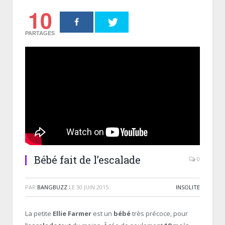
10
PARTAGES
Bébé fait de l’escalade
0
PAR
BANGBUZZ
LE
30 JUIN 2015
INSOLITE
La petite
Ellie Farmer
est un
bébé
très précoce, pour