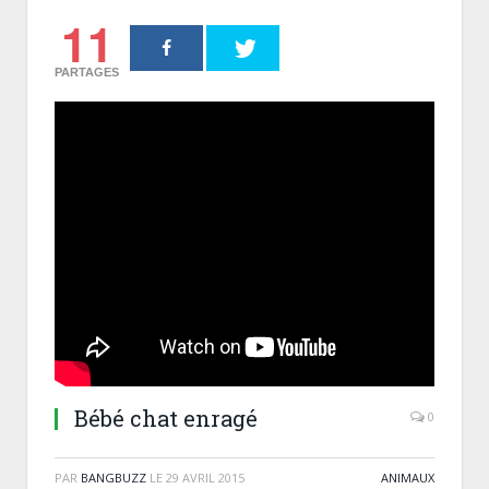
11
PARTAGES
Bébé chat enragé
0
PAR
BANGBUZZ
LE
29 AVRIL 2015
ANIMAUX