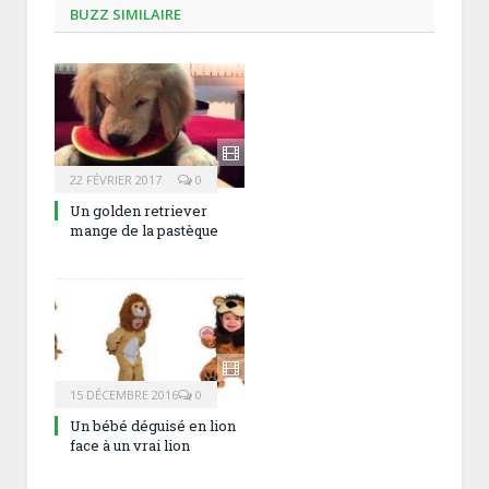
BUZZ SIMILAIRE
22 FÉVRIER 2017
0
Un golden retriever
mange de la pastèque
15 DÉCEMBRE 2016
0
Un bébé déguisé en lion
face à un vrai lion