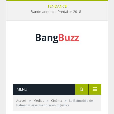
TENDANCE
Bande annonce Predator 2018
Bang
Buzz
MENU
»
»
»
Accueil
Médias
Cinéma
La Batmobile de
Batman v Superman : Dawn of Justice