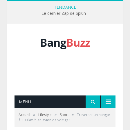
TENDANCE
Le dernier Zap de Spi0n
Bang
Buzz
MENU
»
»
»
Accueil
Lifestyle
Sport
Traverser un hangar
à 300 km/h en avion de voltige !