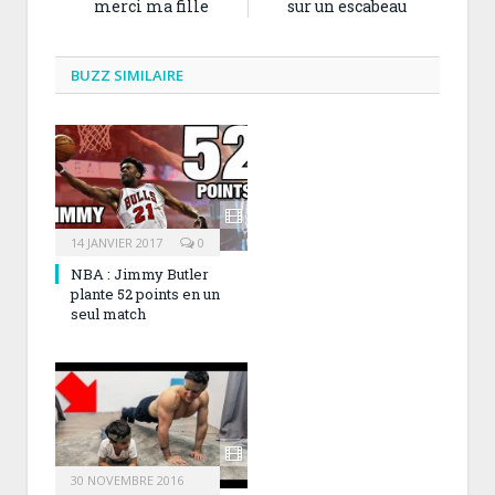
merci ma fille
sur un escabeau
BUZZ SIMILAIRE
14 JANVIER 2017
0
NBA : Jimmy Butler
plante 52 points en un
seul match
30 NOVEMBRE 2016