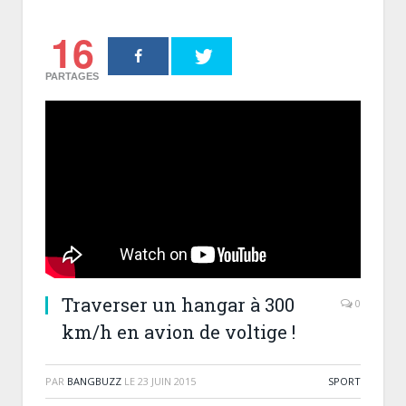
16
PARTAGES
Traverser un hangar à 300
0
km/h en avion de voltige !
PAR
BANGBUZZ
LE
23 JUIN 2015
SPORT