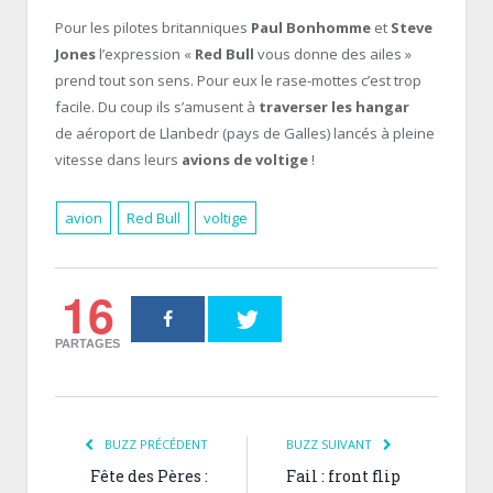
Pour les pilotes britanniques
Paul Bonhomme
et
Steve
Jones
l’expression «
Red Bull
vous donne des ailes »
prend tout son sens. Pour eux le rase-mottes c’est trop
facile. Du coup ils s’amusent à
traverser les hangar
de aéroport de Llanbedr (pays de Galles) lancés à pleine
vitesse dans leurs
avions de voltige
!
avion
Red Bull
voltige
16
PARTAGES
BUZZ PRÉCÉDENT
BUZZ SUIVANT
Fête des Pères :
Fail : front flip