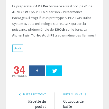
Le préparateur
AMS Performance
s’est occupé d’une
Audi R8 V10
pour lui ajouter son « Performance
Package ». Il s’agit là d’un prototype ALPHA Twin Turbo
System avec la technologie Garrett GTX qui sort la
puissance phénoménale de
1300ch
sur le banc. La
Alpha Twin Turbo Audi R8
crache même des flammes !
Audi
34
PARTAGES
BUZZ PRÉCÉDENT
BUZZ SUIVANT
Recette du
Concours de
poulet
baffe