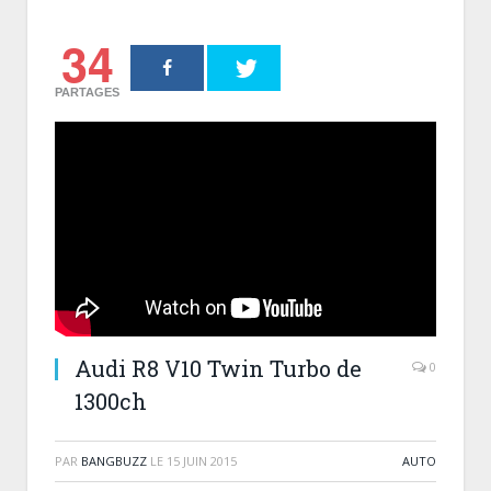
34
PARTAGES
Audi R8 V10 Twin Turbo de
0
1300ch
PAR
BANGBUZZ
LE
15 JUIN 2015
AUTO