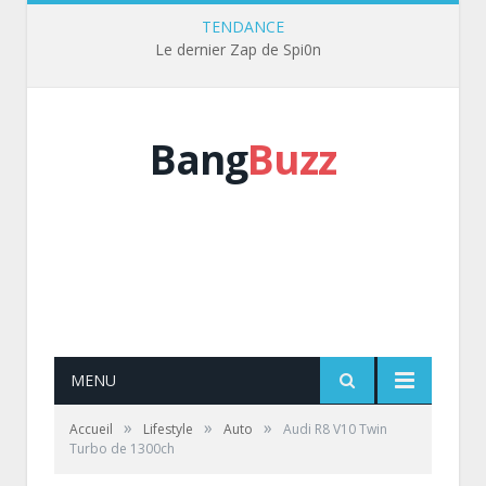
TENDANCE
Le dernier Zap de Spi0n
Bang
Buzz
MENU
»
»
»
Accueil
Lifestyle
Auto
Audi R8 V10 Twin
Turbo de 1300ch