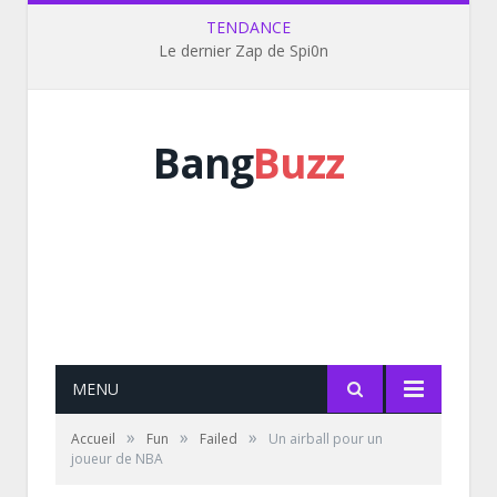
TENDANCE
Le dernier Zap de Spi0n
Bang
Buzz
MENU
»
»
»
Accueil
Fun
Failed
Un airball pour un
joueur de NBA