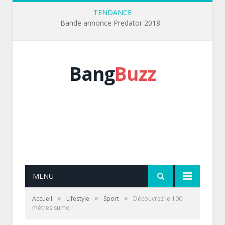
TENDANCE
Bande annonce Predator 2018
Bang
Buzz
MENU
»
»
»
Accueil
Lifestyle
Sport
Découvrez le 100
mètres sumo !