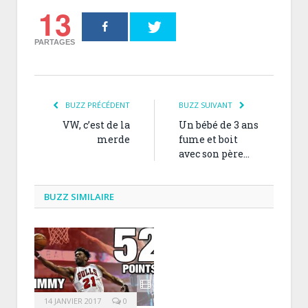
13
PARTAGES
BUZZ PRÉCÉDENT
BUZZ SUIVANT
VW, c’est de la
Un bébé de 3 ans
merde
fume et boit
avec son père…
BUZZ SIMILAIRE
14 JANVIER 2017
0