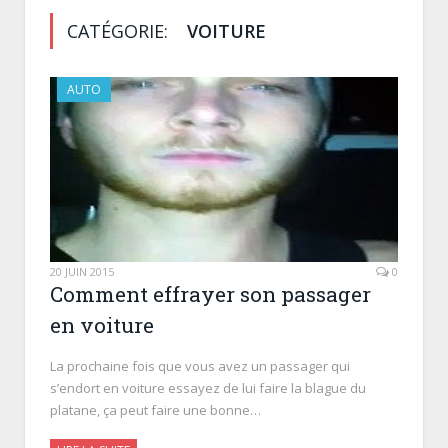
CATÉGORIE:
VOITURE
AUTO
20 JUIN 2015
0
Comment effrayer son passager
en voiture
La prochaine fois que vous avez un passager qui
s’endort en voiture essayez de lui faire la blague du
platane, ça peut faire une bonne…