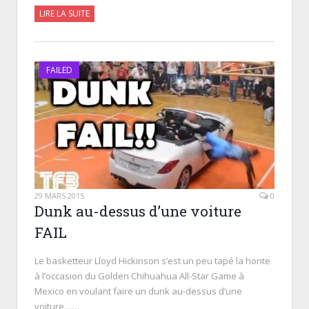
LIRE LA SUITE
FAILED
29 MARS 2015
0
Dunk au-dessus d’une voiture
FAIL
Le basketteur Lloyd Hickinson s’est un peu tapé la honte
à l’occasion du Golden Chihuahua All-Star Game à
Mexico en voulant faire un dunk au-dessus d’une
voiture……